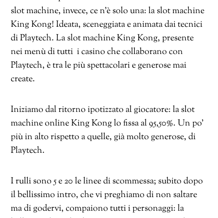
slot machine, invece, ce n’è solo una: la slot machine
King Kong! Ideata, sceneggiata e animata dai tecnici
di Playtech. La slot machine King Kong, presente
nei menù di tutti i casino che collaborano con
Playtech, è tra le più spettacolari e generose mai
create.
Iniziamo dal ritorno ipotizzato al giocatore: la slot
machine online King Kong lo fissa al 95,50%. Un po’
più in alto rispetto a quelle, già molto generose, di
Playtech.
I rulli sono 5 e 20 le linee di scommessa; subito dopo
il bellissimo intro, che vi preghiamo di non saltare
ma di godervi, compaiono tutti i personaggi: la