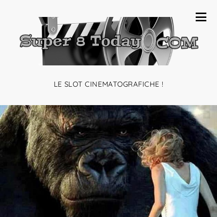
LE SLOT CINEMATOGRAFICHE !