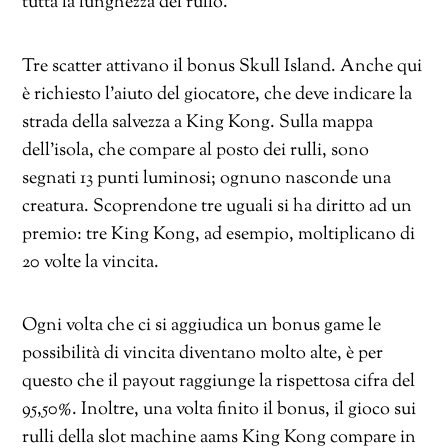
tutta la lunghezza del rullo.
Tre scatter attivano il bonus Skull Island. Anche qui
è richiesto l’aiuto del giocatore, che deve indicare la
strada della salvezza a King Kong. Sulla mappa
dell’isola, che compare al posto dei rulli, sono
segnati 13 punti luminosi; ognuno nasconde una
creatura. Scoprendone tre uguali si ha diritto ad un
premio: tre King Kong, ad esempio, moltiplicano di
20 volte la vincita.
Ogni volta che ci si aggiudica un bonus game le
possibilità di vincita diventano molto alte, è per
questo che il payout raggiunge la rispettosa cifra del
95,50%. Inoltre, una volta finito il bonus, il gioco sui
rulli della slot machine aams King Kong compare in