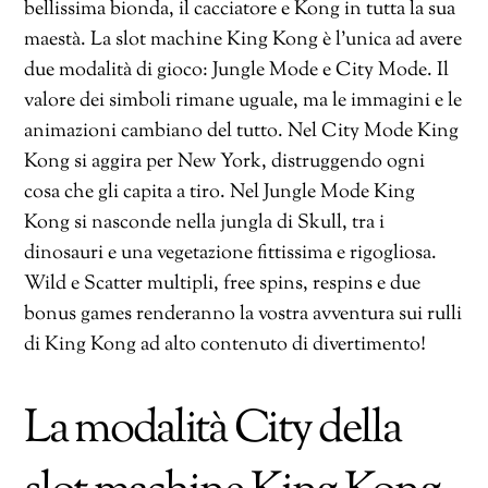
bellissima bionda, il cacciatore e Kong in tutta la sua
maestà. La slot machine King Kong è l’unica ad avere
due modalità di gioco: Jungle Mode e City Mode. Il
valore dei simboli rimane uguale, ma le immagini e le
animazioni cambiano del tutto. Nel City Mode King
Kong si aggira per New York, distruggendo ogni
cosa che gli capita a tiro. Nel Jungle Mode King
Kong si nasconde nella jungla di Skull, tra i
dinosauri e una vegetazione fittissima e rigogliosa.
Wild e Scatter multipli, free spins, respins e due
bonus games renderanno la vostra avventura sui rulli
di King Kong ad alto contenuto di divertimento!
La modalità City della