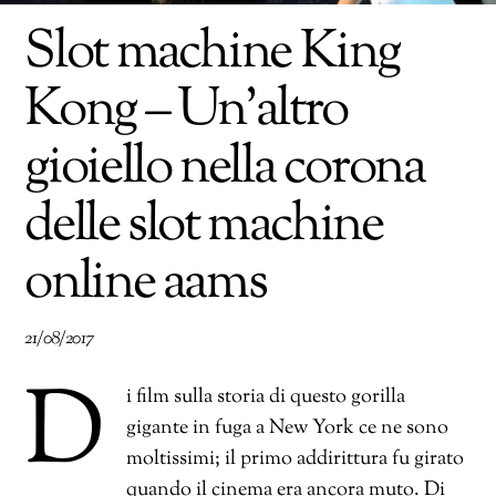
Slot machine King
Kong – Un’altro
gioiello nella corona
delle slot machine
online aams
21/08/2017
D
i film sulla storia di questo gorilla
gigante in fuga a New York ce ne sono
moltissimi; il primo addirittura fu girato
quando il cinema era ancora muto. Di