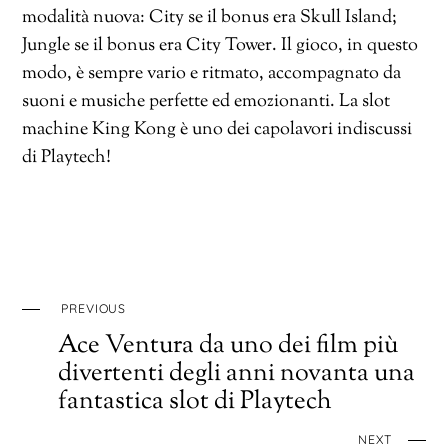
modalità nuova: City se il bonus era Skull Island;
Jungle se il bonus era City Tower. Il gioco, in questo
modo, è sempre vario e ritmato, accompagnato da
suoni e musiche perfette ed emozionanti. La slot
machine King Kong è uno dei capolavori indiscussi
di Playtech!
PREVIOUS
Ace Ventura da uno dei film più
divertenti degli anni novanta una
fantastica slot di Playtech
NEXT